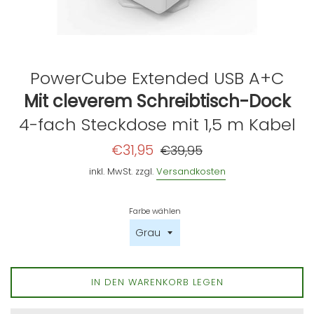
PowerCube Extended USB A+C
Mit cleverem Schreibtisch-Dock
4-fach Steckdose mit 1,5 m Kabel
Sonderpreis
Normaler
€31,95
€39,95
Preis
inkl. MwSt. zzgl.
Versandkosten
Farbe wählen
IN DEN WARENKORB LEGEN