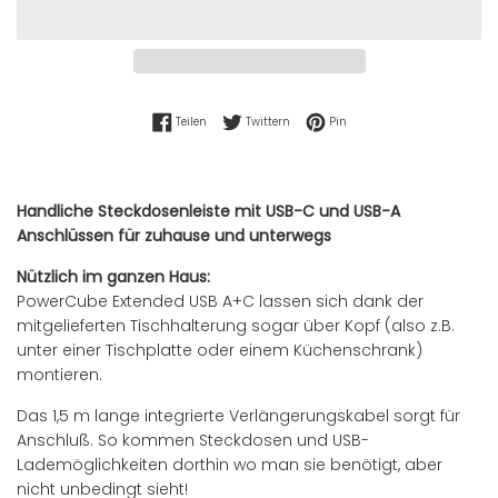
Auf Facebook teilen
Auf Twitter twittern
Auf Pinterest pinnen
Teilen
Twittern
Pin
Handliche Steckdosenleiste mit USB-C und USB-A
Anschlüssen für zuhause und unterwegs
Nützlich im ganzen Haus:
PowerCube Extended USB A+C lassen sich dank der
mitgelieferten Tischhalterung sogar über Kopf (also z.B.
unter einer Tischplatte oder einem Küchenschrank)
montieren.
Das 1,5 m lange integrierte Verlängerungskabel sorgt für
Anschluß. So kommen Steckdosen und USB-
Lademöglichkeiten dorthin wo man sie benötigt, aber
nicht unbedingt sieht!