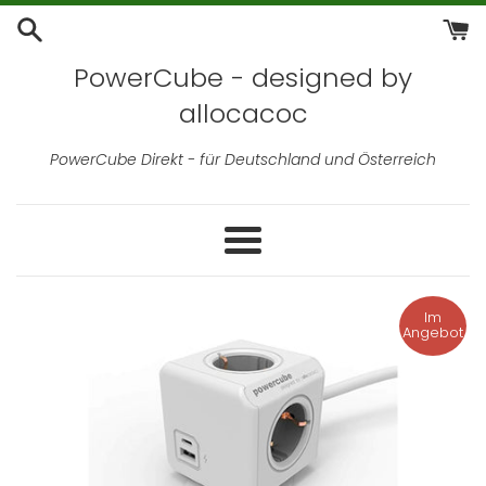
Direkt
zum
Inhalt
PowerCube - designed by
allocacoc
PowerCube Direkt - für Deutschland und Österreich
Menü
Im
Angebot